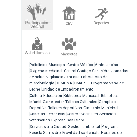
Policlínico Municipal
Centro Médico
Ambulancias
Oxígeno medicinal
Central Contigo San Isidro
Jornadas
de salud
Vigilancia Sanitaria
Laboratorio de
microbiología
DEMUNA
OMAPED
Programa Vaso de
Leche
Unidad de Empadronamiento
Cultura
Educación
Biblioteca Municipal
Biblioteca
Infantil
Carné lector
Talleres Culturales
Complejo
Deportivo
Talleres deportivos
Gimnasio Municipal
Canchas Deportivas
Centros vecinales
Servicios
veterinarios
Expreso San Isidro
Servicios a la Ciudad
Gestión ambiental
Programa
Recicla San Isidro
Movilidad sostenible
Horarios de