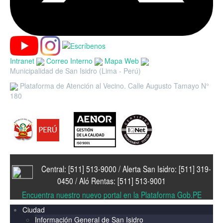
Intranet
Correo Interno
Mapa Web
Municipalidad de San Isidro (Lima - Perú)
Plataforma de Atención al Vecino. Calle Augusto Tamayo N°
180
Central: [511] 513-9000 / Alerta San Isidro: [511] 319-
0450 / Aló Rentas: [511] 513-9001
Encuentra nuestro nuevo portal en la Plataforma Gob.PE
Ciudad
Información General de San Isidro