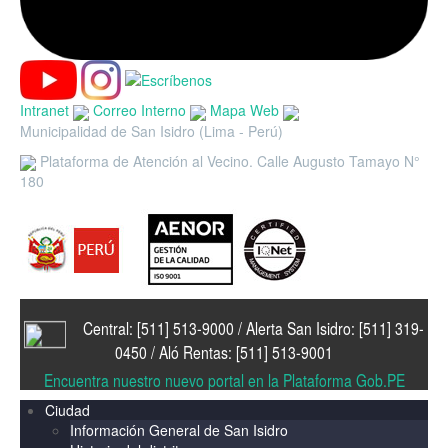
Intranet
Correo Interno
Mapa Web
Municipalidad de San Isidro (Lima - Perú)
Plataforma de Atención al Vecino. Calle Augusto Tamayo N°
180
Central: [511] 513-9000 / Alerta San Isidro: [511] 319-
0450 / Aló Rentas: [511] 513-9001
Encuentra nuestro nuevo portal en la Plataforma Gob.PE
Ciudad
Información General de San Isidro