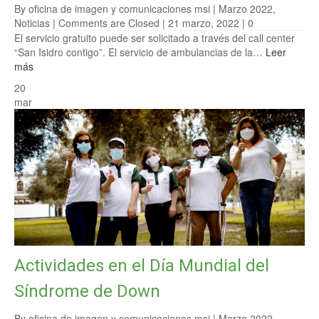
By oficina de imagen y comunicaciones msi |
Marzo 2022
,
Noticias
|
Comments are Closed
| 21 marzo, 2022 |
0
El servicio gratuito puede ser solicitado a través del call center
“San Isidro contigo”. El servicio de ambulancias de la…
Leer
más
20
mar
Actividades en el Día Mundial del
Síndrome de Down
By oficina de imagen y comunicaciones msi |
Marzo 2022
,