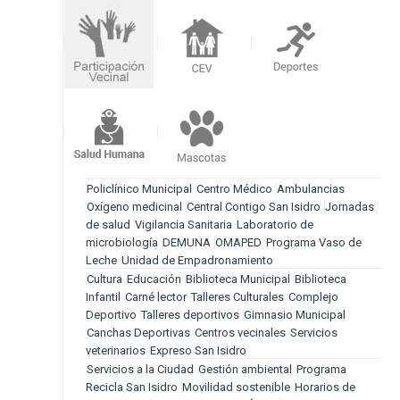
Policlínico Municipal
Centro Médico
Ambulancias
Oxígeno medicinal
Central Contigo San Isidro
Jornadas
de salud
Vigilancia Sanitaria
Laboratorio de
microbiología
DEMUNA
OMAPED
Programa Vaso de
Leche
Unidad de Empadronamiento
Cultura
Educación
Biblioteca Municipal
Biblioteca
Infantil
Carné lector
Talleres Culturales
Complejo
Deportivo
Talleres deportivos
Gimnasio Municipal
Canchas Deportivas
Centros vecinales
Servicios
veterinarios
Expreso San Isidro
Servicios a la Ciudad
Gestión ambiental
Programa
Recicla San Isidro
Movilidad sostenible
Horarios de