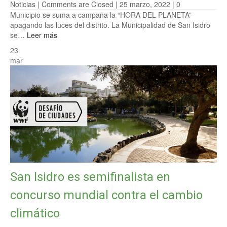
Noticias
|
Comments are Closed
| 25 marzo, 2022 |
0
Municipio se suma a campaña la “HORA DEL PLANETA”
apagando las luces del distrito. La Municipalidad de San Isidro
se…
Leer más
23
mar
San Isidro es semifinalista en
concurso mundial contra el cambio
climático