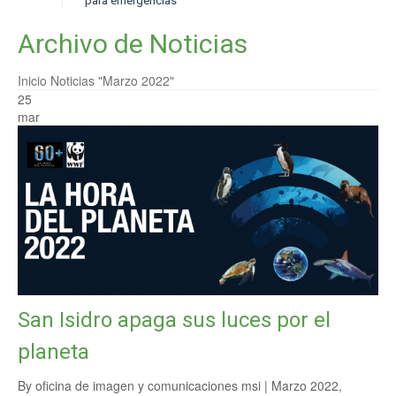
para emergencias
Archivo de Noticias
Inicio
Noticias
"Marzo 2022"
25
mar
San Isidro apaga sus luces por el
planeta
By oficina de imagen y comunicaciones msi |
Marzo 2022
,