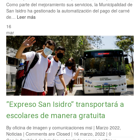
Como parte del mejoramiento sus servicios, la Municipalidad de
San Isidro ha gestionado la automatización del pago del carné
de…
Leer más
16
mar
”Expreso San Isidro” transportará a
escolares de manera gratuita
By oficina de imagen y comunicaciones msi |
Marzo 2022
,
Noticias
|
Comments are Closed
| 16 marzo, 2022 |
0