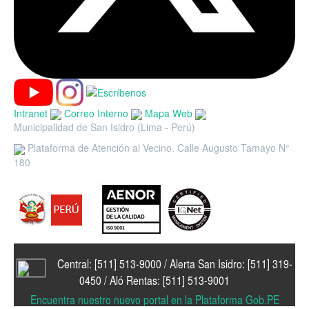
Intranet
Correo Interno
Mapa Web
Municipalidad de San Isidro (Lima - Perú)
Plataforma de Atención al Vecino. Calle Augusto Tamayo N°
180
Central: [511] 513-9000 / Alerta San Isidro: [511] 319-
0450 / Aló Rentas: [511] 513-9001
Encuentra nuestro nuevo portal en la Plataforma Gob.PE