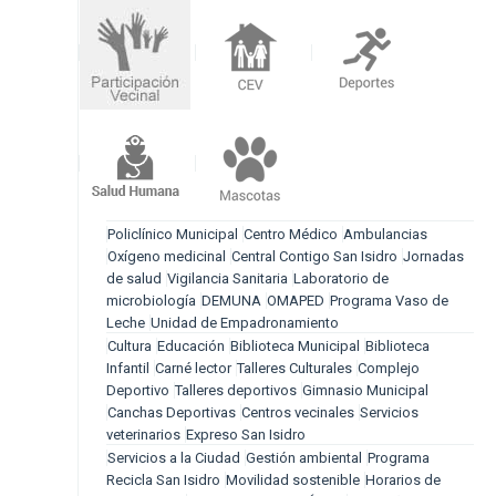
Policlínico Municipal
Centro Médico
Ambulancias
Oxígeno medicinal
Central Contigo San Isidro
Jornadas
de salud
Vigilancia Sanitaria
Laboratorio de
microbiología
DEMUNA
OMAPED
Programa Vaso de
Leche
Unidad de Empadronamiento
Cultura
Educación
Biblioteca Municipal
Biblioteca
Infantil
Carné lector
Talleres Culturales
Complejo
Deportivo
Talleres deportivos
Gimnasio Municipal
Canchas Deportivas
Centros vecinales
Servicios
veterinarios
Expreso San Isidro
Servicios a la Ciudad
Gestión ambiental
Programa
Recicla San Isidro
Movilidad sostenible
Horarios de