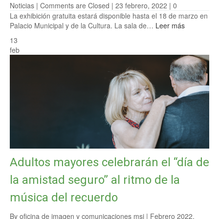
Noticias
|
Comments are Closed
| 23 febrero, 2022 |
0
La exhibición gratuita estará disponible hasta el 18 de marzo en
Palacio Municipal y de la Cultura. La sala de…
Leer más
13
feb
Adultos mayores celebrarán el “día de
la amistad seguro” al ritmo de la
música del recuerdo
By oficina de imagen y comunicaciones msi |
Febrero 2022
,