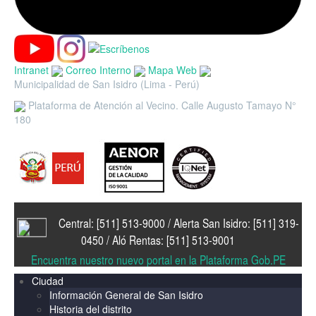
Intranet
Correo Interno
Mapa Web
Municipalidad de San Isidro (Lima - Perú)
Plataforma de Atención al Vecino. Calle Augusto Tamayo N°
180
Central: [511] 513-9000 / Alerta San Isidro: [511] 319-
0450 / Aló Rentas: [511] 513-9001
Encuentra nuestro nuevo portal en la Plataforma Gob.PE
Ciudad
Información General de San Isidro
Historia del distrito