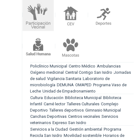
Policlínico Municipal
Centro Médico
Ambulancias
Oxígeno medicinal
Central Contigo San Isidro
Jornadas
de salud
Vigilancia Sanitaria
Laboratorio de
microbiología
DEMUNA
OMAPED
Programa Vaso de
Leche
Unidad de Empadronamiento
Cultura
Educación
Biblioteca Municipal
Biblioteca
Infantil
Carné lector
Talleres Culturales
Complejo
Deportivo
Talleres deportivos
Gimnasio Municipal
Canchas Deportivas
Centros vecinales
Servicios
veterinarios
Expreso San Isidro
Servicios a la Ciudad
Gestión ambiental
Programa
Recicla San Isidro
Movilidad sostenible
Horarios de