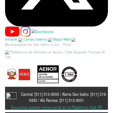
Intranet
Correo Interno
Mapa Web
Municipalidad de San Isidro (Lima - Perú)
Plataforma de Atención al Vecino. Calle Augusto Tamayo N°
180
Central: [511] 513-9000 / Alerta San Isidro: [511] 319-
0450 / Aló Rentas: [511] 513-9001
Encuentra nuestro nuevo portal en la Plataforma Gob.PE