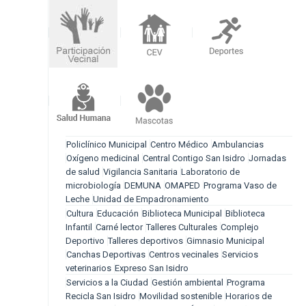
Policlínico Municipal
Centro Médico
Ambulancias
Oxígeno medicinal
Central Contigo San Isidro
Jornadas
de salud
Vigilancia Sanitaria
Laboratorio de
microbiología
DEMUNA
OMAPED
Programa Vaso de
Leche
Unidad de Empadronamiento
Cultura
Educación
Biblioteca Municipal
Biblioteca
Infantil
Carné lector
Talleres Culturales
Complejo
Deportivo
Talleres deportivos
Gimnasio Municipal
Canchas Deportivas
Centros vecinales
Servicios
veterinarios
Expreso San Isidro
Servicios a la Ciudad
Gestión ambiental
Programa
Recicla San Isidro
Movilidad sostenible
Horarios de