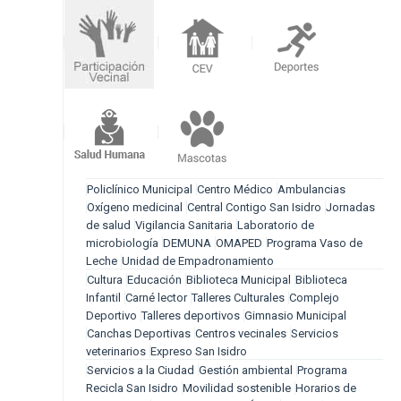
Policlínico Municipal
Centro Médico
Ambulancias
Oxígeno medicinal
Central Contigo San Isidro
Jornadas
de salud
Vigilancia Sanitaria
Laboratorio de
microbiología
DEMUNA
OMAPED
Programa Vaso de
Leche
Unidad de Empadronamiento
Cultura
Educación
Biblioteca Municipal
Biblioteca
Infantil
Carné lector
Talleres Culturales
Complejo
Deportivo
Talleres deportivos
Gimnasio Municipal
Canchas Deportivas
Centros vecinales
Servicios
veterinarios
Expreso San Isidro
Servicios a la Ciudad
Gestión ambiental
Programa
Recicla San Isidro
Movilidad sostenible
Horarios de