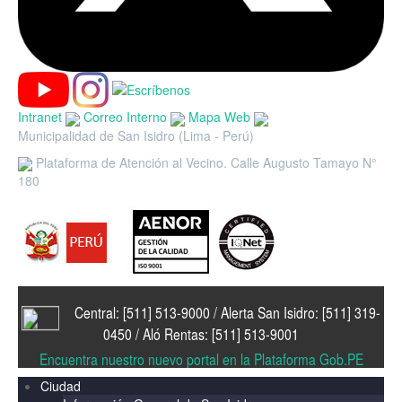
Intranet
Correo Interno
Mapa Web
Municipalidad de San Isidro (Lima - Perú)
Plataforma de Atención al Vecino. Calle Augusto Tamayo N°
180
Central: [511] 513-9000 / Alerta San Isidro: [511] 319-
0450 / Aló Rentas: [511] 513-9001
Encuentra nuestro nuevo portal en la Plataforma Gob.PE
Ciudad