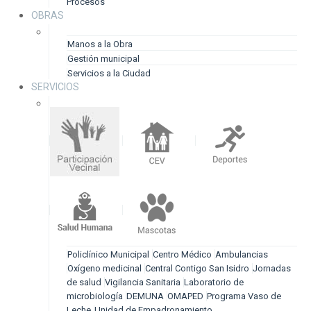
Procesos
OBRAS
Manos a la Obra
Gestión municipal
Servicios a la Ciudad
SERVICIOS
Policlínico Municipal
Centro Médico
Ambulancias
Oxígeno medicinal
Central Contigo San Isidro
Jornadas
de salud
Vigilancia Sanitaria
Laboratorio de
microbiología
DEMUNA
OMAPED
Programa Vaso de
Leche
Unidad de Empadronamiento