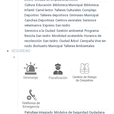
Cultura
Educación
Biblioteca Municipal
Biblioteca
Infantil
Carné lector
Talleres Culturales
Complejo
Deportivo
Talleres deportivos
Gimnasio Municipal
Canchas Deportivas
Centros vecinales
Servicios
veterinarios
Expreso San Isidro
Servicios a la Ciudad
Gestión ambiental
Programa
Recicla San Isidro
Movilidad sostenible
Horarios de
recolección
San Isidro: Ciudad Árbol
Campaña Vive sin
ruido
Biohuerto Municipal
Talleres Ambientales
SEGURIDAD
Patrullaje Integrado
Módulos de Seguridad Ciudadana