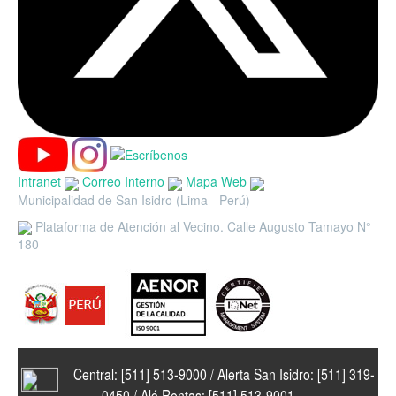
Intranet
Correo Interno
Mapa Web
Municipalidad de San Isidro (Lima - Perú)
Plataforma de Atención al Vecino. Calle Augusto Tamayo N°
180
Central: [511] 513-9000 / Alerta San Isidro: [511] 319-
0450 / Aló Rentas: [511] 513-9001