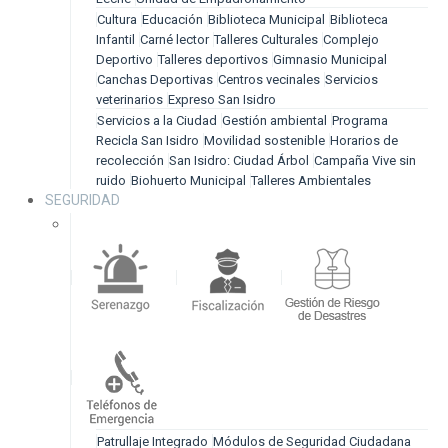
Cultura
Educación
Biblioteca Municipal
Biblioteca
Infantil
Carné lector
Talleres Culturales
Complejo
Deportivo
Talleres deportivos
Gimnasio Municipal
Canchas Deportivas
Centros vecinales
Servicios
veterinarios
Expreso San Isidro
Servicios a la Ciudad
Gestión ambiental
Programa
Recicla San Isidro
Movilidad sostenible
Horarios de
recolección
San Isidro: Ciudad Árbol
Campaña Vive sin
ruido
Biohuerto Municipal
Talleres Ambientales
SEGURIDAD
Patrullaje Integrado
Módulos de Seguridad Ciudadana