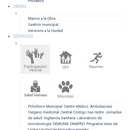
Procesos
OBRAS
Manos a la Obra
Gestión municipal
Servicios a la Ciudad
SERVICIOS
Policlínico Municipal
Centro Médico
Ambulancias
Oxígeno medicinal
Central Contigo San Isidro
Jornadas
de salud
Vigilancia Sanitaria
Laboratorio de
microbiología
DEMUNA
OMAPED
Programa Vaso de
Leche
Unidad de Empadronamiento