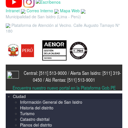
Intranet
Correo Interno
Mapa Web
Municipalidad de San Isidro (Lima - Perú)
Plataforma de Atención al Vecino. Calle Augusto Tamayo N°
180
Central: [511] 513-9000 / Alerta San Isidro: [511] 319-
0450 / Aló Rentas: [511] 513-9001
Encuentra nuestro nuevo portal en la Plataforma Gob.PE
Ciudad
Información General de San Isidro
Historia del distrito
Turismo
Catastro distrital
Planos del distrito