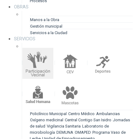
Procesos
OBRAS
Manos a la Obra
Gestión municipal
Servicios a la Ciudad
SERVICIOS
Policlínico Municipal
Centro Médico
Ambulancias
Oxígeno medicinal
Central Contigo San Isidro
Jornadas
de salud
Vigilancia Sanitaria
Laboratorio de
microbiología
DEMUNA
OMAPED
Programa Vaso de
Leche
Unidad de Empadronamiento