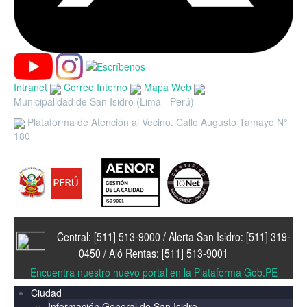
Intranet
Correo Interno
Mapa Web
Municipalidad de San Isidro (Lima - Perú)
Plataforma de Atención al Vecino. Calle Augusto Tamayo N°
180
Central: [511] 513-9000 / Alerta San Isidro: [511] 319-
0450 / Aló Rentas: [511] 513-9001
Encuentra nuestro nuevo portal en la Plataforma Gob.PE
Ciudad
Información General de San Isidro