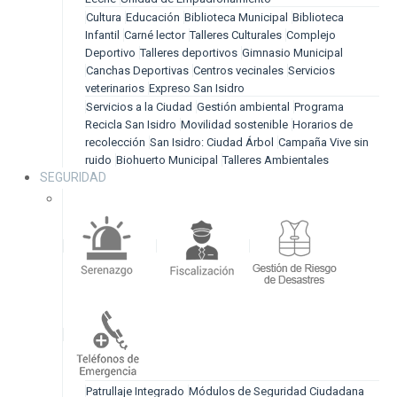
Cultura
Educación
Biblioteca Municipal
Biblioteca
Infantil
Carné lector
Talleres Culturales
Complejo
Deportivo
Talleres deportivos
Gimnasio Municipal
Canchas Deportivas
Centros vecinales
Servicios
veterinarios
Expreso San Isidro
Servicios a la Ciudad
Gestión ambiental
Programa
Recicla San Isidro
Movilidad sostenible
Horarios de
recolección
San Isidro: Ciudad Árbol
Campaña Vive sin
ruido
Biohuerto Municipal
Talleres Ambientales
SEGURIDAD
Patrullaje Integrado
Módulos de Seguridad Ciudadana