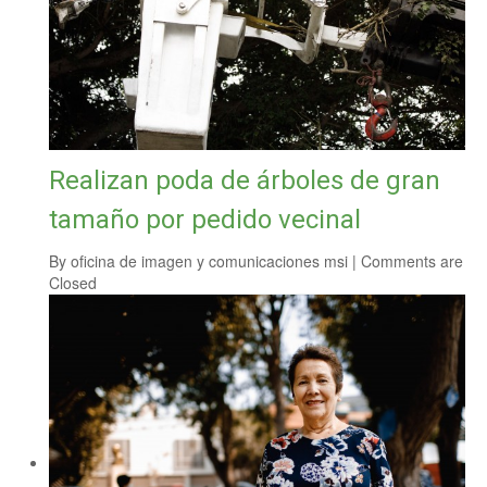
Realizan poda de árboles de gran
tamaño por pedido vecinal
By
oficina de imagen y comunicaciones msi
|
Comments are
Closed