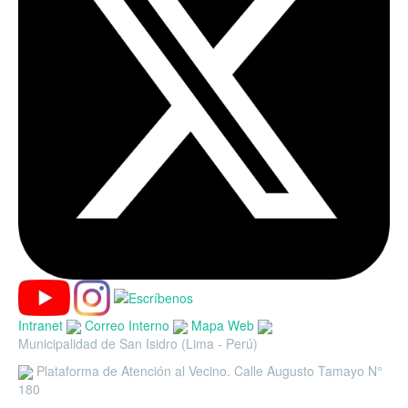
Intranet
Correo Interno
Mapa Web
Municipalidad de San Isidro (Lima - Perú)
Plataforma de Atención al Vecino. Calle Augusto Tamayo N°
180