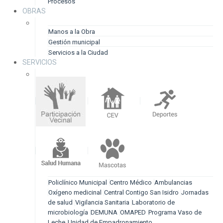
Procesos
OBRAS
Manos a la Obra
Gestión municipal
Servicios a la Ciudad
SERVICIOS
Policlínico Municipal
Centro Médico
Ambulancias
Oxígeno medicinal
Central Contigo San Isidro
Jornadas
de salud
Vigilancia Sanitaria
Laboratorio de
microbiología
DEMUNA
OMAPED
Programa Vaso de
Leche
Unidad de Empadronamiento