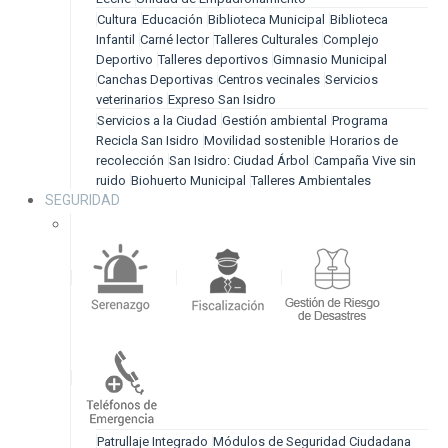
Cultura
Educación
Biblioteca Municipal
Biblioteca
Infantil
Carné lector
Talleres Culturales
Complejo
Deportivo
Talleres deportivos
Gimnasio Municipal
Canchas Deportivas
Centros vecinales
Servicios
veterinarios
Expreso San Isidro
Servicios a la Ciudad
Gestión ambiental
Programa
Recicla San Isidro
Movilidad sostenible
Horarios de
recolección
San Isidro: Ciudad Árbol
Campaña Vive sin
ruido
Biohuerto Municipal
Talleres Ambientales
SEGURIDAD
Patrullaje Integrado
Módulos de Seguridad Ciudadana